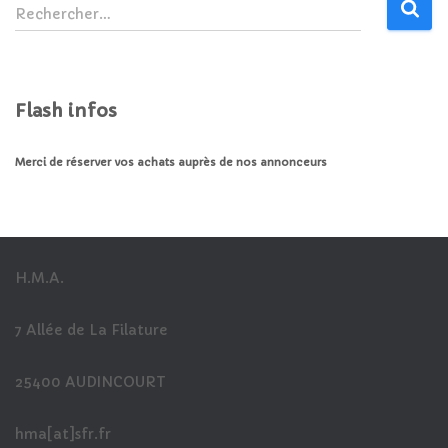
R
Rechercher…
e
c
h
e
Flash infos
r
c
h
Merci de réserver vos achats auprès de nos annonceurs
e
r
:
H.M.A.
7 Allée de La Filature
25400 AUDINCOURT
hma[at]sfr.fr